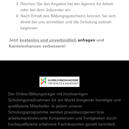
Reichen Sie das Angebot bei der Agentur für Arbeit
oder bei dem Jobcenter ein.
Nach Erhalt des Bildungsgutscheins können Sie sich
direkt bei uns anmelden und die Schulung zeitnah
beginnen.
Jetzt
kostenlos und unverbindlich
anfragen
und
Karrierechancen verbessern!
Der Online-Bildungsträger mit hochwertigen
Schulungsmaßnahmen für am Markt dringende benötigte und
qualifizierte Mitarbeiter. In jedem unserer
Schulungsprogramme werden praxisbezogenen bzw.
arbeitsmarktrelevante Kompetenzen und Fertigkeiten durch
hochqualifizierte erfahrene Fachdozenten gezielt vermittelt.